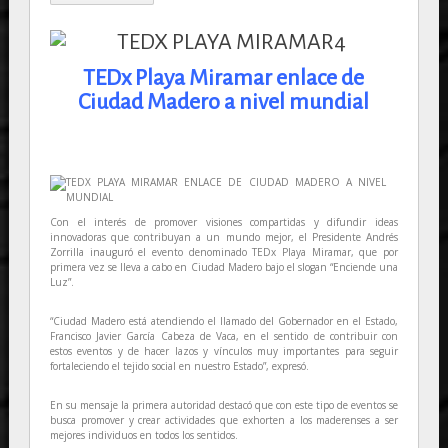
TEDx Playa Miramar enlace de
Ciudad Madero a nivel mundial
Con el interés de promover visiones compartidas y difundir ideas
innovadoras que contribuyan a un mundo mejor, el Presidente Andrés
Zorrilla inauguró el evento denominado TEDx Playa Miramar, que por
primera vez se lleva a cabo en Ciudad Madero bajo el slogan “Enciende una
Luz”.
“Ciudad Madero está atendiendo el llamado del Gobernador en el Estado,
Francisco Javier García Cabeza de Vaca, en el sentido de contribuir con
estos eventos y de hacer lazos y vínculos muy importantes para seguir
fortaleciendo el tejido social en nuestro Estado”, expresó.
En su mensaje la primera autoridad destacó que con este tipo de eventos se
busca promover y crear actividades que exhorten a los maderenses a ser
mejores individuos en todos los sentidos.