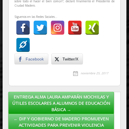
sobre todo el hacer el bien común”, declaró finalmente el Presidente de
Ciudad Madero.
Siguenos en las Redes Sociales...
Facebook
Twitter/X
noviembre 25, 2017
ENTREGA ALMA LAURA AMPARÁN MOCHILAS Y
Post navigation
ÚTILES ESCOLARES A ALUMNOS DE EDUCACIÓN
BÁSICA →
← DIF Y GOBIERNO DE MADERO PROMUEVEN
ACTIVIDADES PARA PREVENIR VIOLENCIA