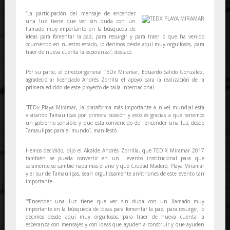
“La participación del mensaje de encender
una luz tiene que ver sin duda con un
llamado muy importante en la búsqueda de
ideas para fomentar la paz, para resurgir y para traer lo que ha venido
ocurriendo en nuestro estado, lo decimos desde aquí muy orgullosos, para
traer de nueva cuenta la esperanza”, destacó.
Por su parte, el director general TEDx Miramar, Eduardo Salido González,
agradeció al licenciado Andrés Zorrilla el apoyo para la realización de la
primera edición de este proyecto de talla internacional.
“TEDx Playa Miramar, la plataforma más importante a nivel mundial está
visitando Tamaulipas por primera ocasión y esto es gracias a que tenemos
un gobierno sensible y que está convencido de encender una luz desde
Tamaulipas para el mundo”, manifestó.
Hemos decidido, dijo el Alcalde Andrés Zorrilla, que TED´X Miramar 2017
también se pueda convertir en un evento institucional para que
solamente se cambie nada más el año y que Ciudad Madero, Playa Miramar
y el sur de Tamaulipas, sean orgullosamente anfitriones de este evento tan
importante.
“”Encender una luz tiene que ver sin duda con un llamado muy
importante en la búsqueda de ideas para fomentar la paz, para resurgir, lo
decimos desde aquí muy orgullosos, para traer de nueva cuenta la
esperanza con mensajes y con ideas que ayuden a construir y que ayuden