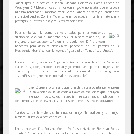
Tamaulipas, que preside la señora Mariana Gómez de García Cabeza de
Vaca, y en DIF Madero nos sumamos con el gobierno estatal que encabeza
nuestro gobernador Francisco Javier García Cabeza de Vaca y el presidente
municipal Andrés Zorrilla Moreno; tenemos especial interés en atender y
proteger a nuestras niñas y mujeres maderenses”.
Para simbolizar la suma de voluntades para la conciencia
ciudadana y evitar el maltrato hacia el género femenino, las
mujeres presentes acompañaron a la titular del DIF a ondear
banderas para después desplegarse pendones en las paredes de la
Presidencia Municipal con la leyenda “Igualdad en Tamaulipas, Únete”.
En ese contexto, la señora Angy de la Garza de Zorrilla afirmó: “sabemos
que el trabajo conjunto de sociedad y gobierno puede permitir mejoras, por
ello es importante concientizar que cualquier forma de maltrato o agresión
a las niñas y mujeres no es normal, no es aceptable”.
Explicó que el organismo que preside trabaja constantemente en
la prevención de la violencia a través de esquemas que incluyen
atención psicológica, asesoría personalizada, pláticas y
conferencias que se llevan a las escuelas de diferentes niveles educativos.
“Juntos contra la violencia, haremos un mejor Tamaulipas y un mejor
Madero”, subrayó la presidenta del DIF.
En su intervención, Adriana Morato Avilés, secretaria de Bienestar Social,
enfatizó “comprometámonos individual y colectivamente a hacer todo lo