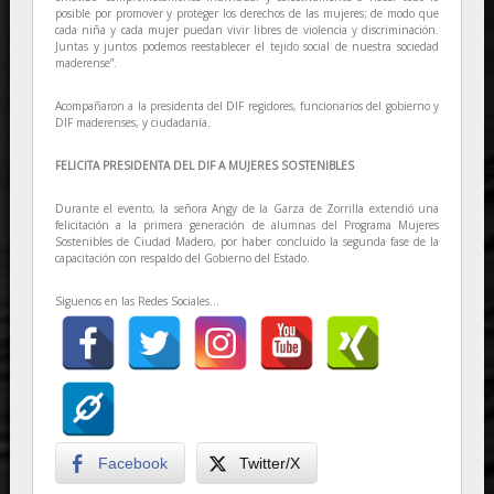
posible por promover y proteger los derechos de las mujeres; de modo que
cada niña y cada mujer puedan vivir libres de violencia y discriminación.
Juntas y juntos podemos reestablecer el tejido social de nuestra sociedad
maderense”.
Acompañaron a la presidenta del DIF regidores, funcionarios del gobierno y
DIF maderenses, y ciudadanía.
FELICITA PRESIDENTA DEL DIF A MUJERES SOSTENIBLES
Durante el evento, la señora Angy de la Garza de Zorrilla extendió una
felicitación a la primera generación de alumnas del Programa Mujeres
Sostenibles de Ciudad Madero, por haber concluido la segunda fase de la
capacitación con respaldo del Gobierno del Estado.
Siguenos en las Redes Sociales...
Facebook
Twitter/X