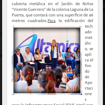
cubierta metálica en el Jardín de Niños
“Vicente Guerrero’’ de la colonia
Laguna de La
Puerta, que contará con una superficie de 96
metros cuadrados.
Para
la edificación del
tech
ado
met
álic
o, se
apli
ca el
Fon
do
de
Apo
rtaci
one
s
para la Infraestructura Social (FAIS 2016) con