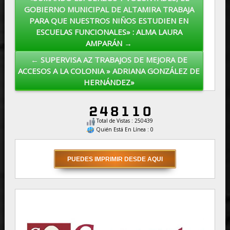
Post navigation
GOBIERNO MUNICIPAL DE ALTAMIRA TRABAJA
PARA QUE NUESTROS NIÑOS ESTUDIEN EN
ESCUELAS FUNCIONALES» : ALMA LAURA
AMPARÁN →
← SUPERVISA AZ TRABAJOS DE MEJORA DE
ACCESOS A LA COLONIA » ADRIANA GONZÁLEZ DE
HERNÁNDEZ»
Total de Vistas : 250439
Quién Está En Línea : 0