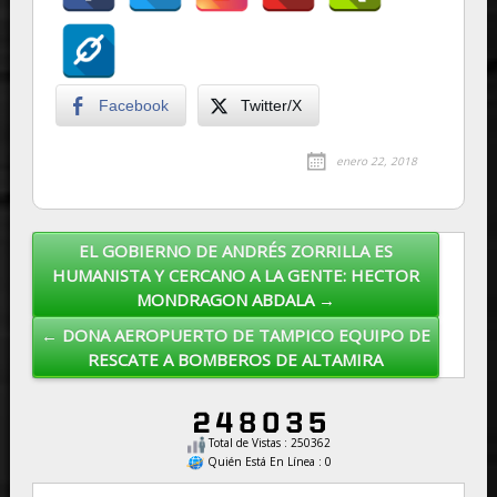
Facebook
Twitter/X
enero 22, 2018
EL GOBIERNO DE ANDRÉS ZORRILLA ES
Post navigation
HUMANISTA Y CERCANO A LA GENTE: HECTOR
MONDRAGON ABDALA →
← DONA AEROPUERTO DE TAMPICO EQUIPO DE
RESCATE A BOMBEROS DE ALTAMIRA
Total de Vistas : 250362
Quién Está En Línea : 0