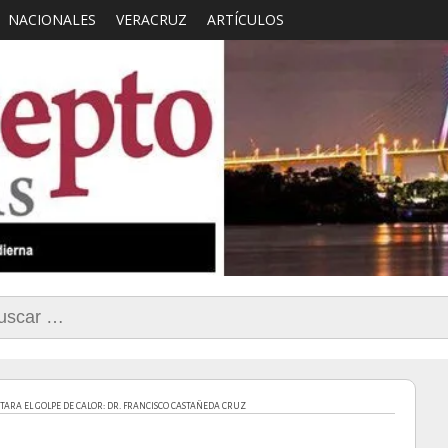
NACIONALES
VERACRUZ
ARTÍCULOS
smo con Sentido Comun
car:
ARA EL GOLPE DE CALOR: DR. FRANCISCO CASTAÑEDA CRUZ