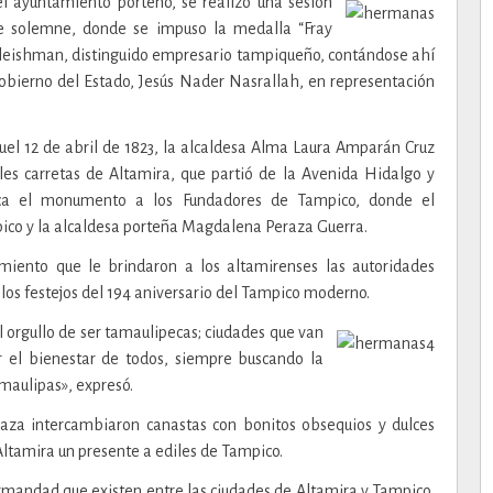
el ayuntamiento porteño, se realizó una sesión
de solemne, donde se impuso la medalla “Fray
 Fleishman, distinguido empresario tampiqueño, contándose ahí
Gobierno del Estado, Jesús Nader Nasrallah, en representación
l 12 de abril de 1823, la alcaldesa Alma Laura Amparán Cruz
ales carretas de Altamira, que partió de la Avenida Hidalgo y
ica el monumento a los Fundadores de Tampico, donde el
pico y la alcaldesa porteña Magdalena Peraza Guerra.
miento que le brindaron a los altamirenses las autoridades
los festejos del 194 aniversario del Tampico moderno.
 orgullo de ser tamaulipecas; ciudades que van
r el bienestar de todos, siempre buscando la
amaulipas», expresó.
za intercambiaron canastas con bonitos obsequios y dulces
Altamira un presente a ediles de Tampico.
ermandad que existen entre las ciudades de Altamira y Tampico,