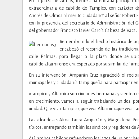
En la plaza de Armas, frente a la entrada principal d
extraordinaria de cabildo de Tampico, con carácter 
Andrés de Olmos al mérito ciudadano’’ al señor Robert
con la presencia del secretario de Administración del 
del gobernador Francisco Javier García Cabeza de Vaca.
Remembrando el hecho histórico de aque
encabezó el recorrido de las tradicion
calle Palmas, para llegar a la plaza donde se ub
cabildo altamirense era esperado por su similar de Tam
En su intervención, Amparán Cruz agradeció el recibi
municipales y ciudadanía tampiqueña para participar en 
«Tampico y Altamira son ciudades hermanas y sienten el
en crecimiento, vamos a seguir trabajando unidos, po
unidad. Que viva Tampico, que viva Altamira..que viva T
Las alcaldesas Alma Laura Amparán y Magdalena Pera
típicos, entregando también los síndicos y regidores de 
Así, ambos cabildos refrendaron los lazos de unión y h