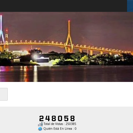
Total de Vistas : 250385
Quién Está En Línea : 0