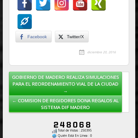
Facebook
Twitter/X
diciembre 20, 2016
GOBIERNO DE MADERO REALIZA SIMULACIONES
Post navigation
PARA EL REORDENAMIENTO VIAL DE LA CIUDAD
→
← COMISION DE REGIDORES DONA REGALOS AL
SISTEMA DIF MADERO
Total de Vistas : 250395
Quién Está En Línea : 0