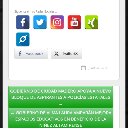
Siguenos en las Redes Sociales...
Facebook
Twitter/X
julio 26, 2017
GOBIERNO DE CIUDAD MADERO APOYA A NUEVO
Post navigation
BLOQUE DE ASPIRANTES A POLICÍAS ESTATALES
→
← GOBIERNO DE ALMA LAURA AMPARÁN MEJORA
ESPACIOS EDUCATIVOS EN BENEFICIO DE LA
NIÑEZ ALTAMIRENSE