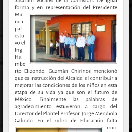
Satarain Vocales de la Comisión. De igual
forma y en representación del
Presidente
Mu
nici
pal
estu
vo el
Ing.
Hu
mbe
rto Elizondo. Guzmán Chirinos mencionó
que es instrucción del Alcalde. el contribuir a
mejorar las condiciones de los niños en esta
etapa de su vida ya que son el futuro de
México. Finalmente las palabras de
agradecimiento estuvieron a cargo del
Director del Plantel Profesor. Jorge Mendiola
Galindo.
En el rubro de Educación falta
muc