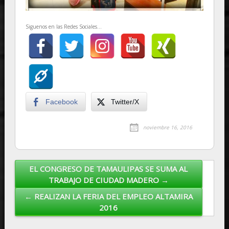
Siguenos en las Redes Sociales...
Facebook
Twitter/X
noviembre 16, 2016
EL CONGRESO DE TAMAULIPAS SE SUMA AL
Post navigation
TRABAJO DE CIUDAD MADERO →
← REALIZAN LA FERIA DEL EMPLEO ALTAMIRA
2016