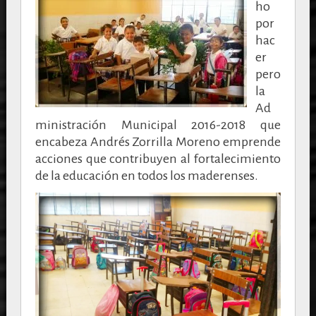
ho
por
hac
er
pero
la
Ad
ministración Municipal 2016-2018 que
encabeza Andrés Zorrilla Moreno emprende
acciones que contribuyen al fortalecimiento
de la educación en todos los maderenses.