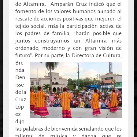
de Altamira,
Amparán Cruz indicó que el
fomento de los valores humanos aunado al
rescate de acciones positivas que mejoren el
tejido social, más la participación activa de
los padres de familia, “harán posible que
juntos construyamos un Altamira más
ordenado, moderno y con gran visión de
futuro’’.
Por su parte, la Directora de Cultura,
Bre
nda
Den
isse
de la
Cruz
Lóp
ez
dijo
las palabras de bienvenida señalando que los
talleres de música y danza que se