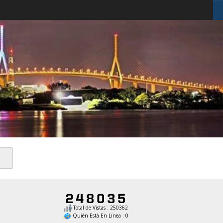
Total de Vistas : 250362
Quién Está En Línea : 0