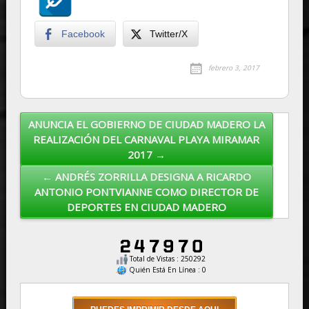
Facebook
Twitter/X
febrero 3, 2017
ANUNCIA EL GOBIERNO DE CIUDAD MADERO LA
Post navigation
REALIZACIÓN DEL CARNAVAL PLAYA MIRAMAR
2017 →
← ANDRÉS ZORRILLA DESIGNA A RICARDO
ANTONIO PONTVIANNE COMO DIRECTOR DE
DEPORTES EN CIUDAD MADERO
Total de Vistas : 250292
Quién Está En Línea : 0