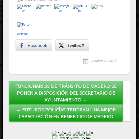
Facebook
Twitter/X
octubre 20, 2017
FUNCIONARIOS DE TRÁNSITO DE MADERO SE
Post navigation
PONEN A DISPOSICIÓN DEL SECRETARIO DE
AYUNTAMIENTO →
← FUTUROS POLICÍAS TENDRÁN UNA MEJOR
CAPACITACIÓN EN BENEFICIO DE MADERO
Total de Vistas : 250429