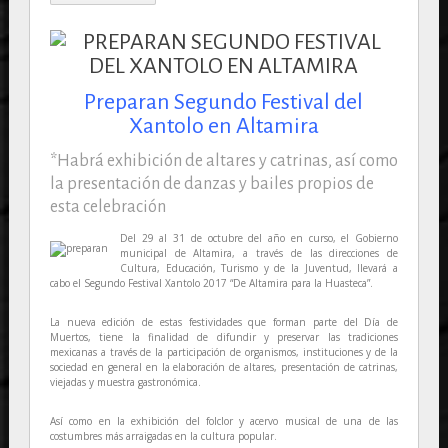
Preparan Segundo Festival del
Xantolo en Altamira
*Habrá exhibición de altares y catrinas, así como
la presentación de danzas y bailes propios de
esta celebración
Del 29 al 31 de octubre del año en curso, el Gobierno
municipal de Altamira, a través de las direcciones de
Cultura, Educación, Turismo y de la Juventud, llevará a
cabo el Segundo Festival Xantolo 2017 “De Altamira para la Huasteca”.
La nueva edición de estas festividades que forman parte del Día de
Muertos, tiene la finalidad de difundir y preservar las tradiciones
mexicanas a través de la participación de organismos, instituciones y de la
sociedad en general en la elaboración de altares, presentación de catrinas,
viejadas y muestra gastronómica.
Así como en la exhibición del folclor y acervo musical de una de las
costumbres más arraigadas en la cultura popular.