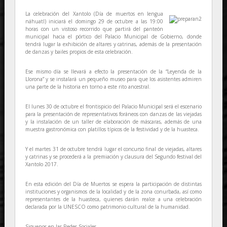
La celebración del Xantolo (Día de muertos en lengua
náhuatl) iniciará el domingo 29 de octubre a las 19:00
horas con un vistoso recorrido que partirá del panteón
municipal hacia el pórtico del Palacio Municipal de Gobierno, donde
tendrá lugar la exhibición de altares y catrinas, además de la presentación
de danzas y bailes propios de esta celebración.
Ese mismo día se llevará a efecto la presentación de la “Leyenda de la
Llorona” y se instalará un pequeño museo para que los asistentes admiren
una parte de la historia en torno a este rito ancestral.
El lunes 30 de octubre el frontispicio del Palacio Municipal será el escenario
para la presentación de representativos foráneos con danzas de las viejadas
y la instalación de un taller de elaboración de máscaras, además de una
muestra gastronómica con platillos típicos de la festividad y de la huasteca.
Y el martes 31 de octubre tendrá lugar el concurso final de viejadas, altares
y catrinas y se procederá a la premiación y clausura del Segundo festival del
Xantolo 2017.
En esta edición del Día de Muertos se espera la participación de distintas
instituciones y organismos de la localidad y de la zona conurbada, así como
representantes de la huasteca, quienes darán realce a una celebración
declarada por la UNESCO como patrimonio cultural de la humanidad.
Siguenos en las Redes Sociales...