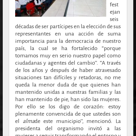
fest
ejan
seis
décadas de ser partícipes en la elección de sus
representantes en una acción de suma
importancia para la democracia de nuestro
país, la cual se ha fortalecido “porque
tomamos muy en serio nuestro papel como
ciudadanas y agentes del cambio’’.
“A través
de los años y después de haber atravesado
situaciones tan difíciles y retadoras, no me
queda la menor duda de que quienes han
mantenido unidas a nuestras familias y las
han mantenido de pie, han sido las mujeres.
Por ello se los digo de corazón: estoy
plenamente convencida de que ustedes son
el
alma
de este municipio’’, mencionó.
La
presidenta del organismo invitó a las
mujeres a seguir transformando el entorno y