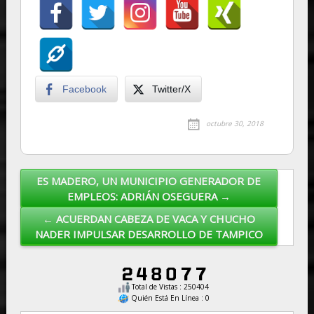
Facebook
Twitter/X
octubre 30, 2018
ES MADERO, UN MUNICIPIO GENERADOR DE
Post navigation
EMPLEOS: ADRIÁN OSEGUERA →
← ACUERDAN CABEZA DE VACA Y CHUCHO
NADER IMPULSAR DESARROLLO DE TAMPICO
Total de Vistas : 250404
Quién Está En Línea : 0