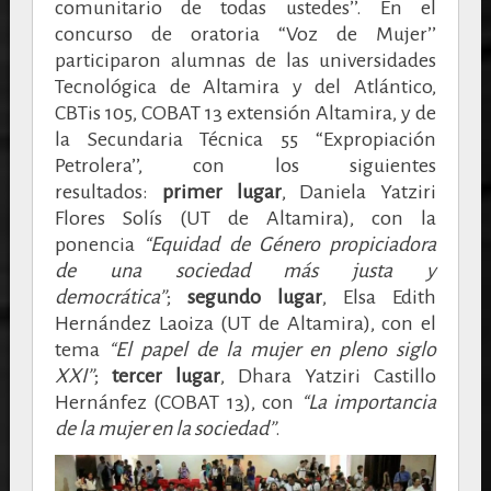
comunitario de todas ustedes’’.
En el
concurso de oratoria “Voz de Mujer’’
participaron alumnas de las universidades
Tecnológica de Altamira y del Atlántico,
CBTis 105, COBAT 13 extensión Altamira, y de
la Secundaria Técnica 55 “Expropiación
Petrolera’’, con los siguientes
resultados:
primer lugar
, Daniela Yatziri
Flores Solís (UT de Altamira), con la
ponencia
“Equidad de Género propiciadora
de una sociedad más justa y
democrática’’
;
segundo lugar
, Elsa Edith
Hernández Laoiza (UT de Altamira), con el
tema
“El papel de la mujer en pleno siglo
XXI’’
;
tercer lugar
, Dhara Yatziri Castillo
Hernánfez (COBAT 13), con
“La importancia
de la mujer en la sociedad’’
.