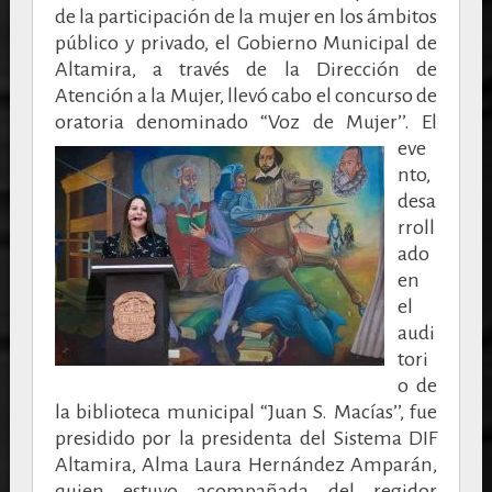
de la participación de la mujer en los ámbitos
público y privado, el Gobierno Municipal de
Altamira, a través de la Dirección de
Atención a la Mujer, llevó cabo el concurso de
oratoria denominado “Voz de Mujer’’.
El
eve
nto,
desa
rroll
ado
en
el
audi
tori
o de
la biblioteca municipal “Juan S. Macías’’, fue
presidido por la presidenta del Sistema DIF
Altamira, Alma Laura Hernández Amparán,
quien estuvo acompañada del regidor