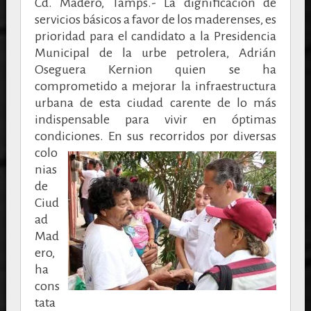
Cd. Madero, Tamps.- La dignificación de
servicios básicos a favor de los maderenses, es
prioridad para el candidato a la Presidencia
Municipal de la urbe petrolera, Adrián
Oseguera Kernion quien se ha
comprometido a mejorar la infraestructura
urbana de esta ciudad carente de lo más
indispensable para vivir en óptimas
condiciones.
En sus recorridos por diversas
colo
nias
de
Ciud
ad
Mad
ero,
ha
cons
tata