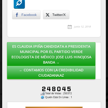
Facebook
Twitter/X
junio 12, 2018
ES CLAUDIA IPIÑA CANDIDATA A PRESIDENTA
Post navigation
MUNICIPAL POR EL PARTIDO VERDE
ECOLOGISTA DE MÉXICO: JOSE LUIS HINOJOSA
BANDA →
← CONTAMOS CON LA CREDIBILIDAD
CIUDADANA:AZ
Total de Vistas : 250372
Quién Está En Línea : 1