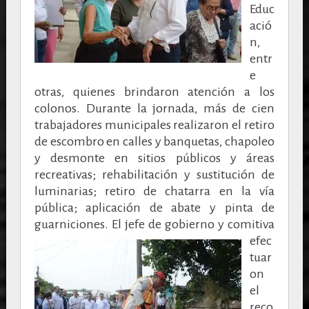
Educ
ació
n,
entr
e
otras, quienes brindaron atención a los
colonos. Durante la jornada, más de cien
trabajadores municipales realizaron el retiro
de escombro en calles y banquetas, chapoleo
y desmonte en sitios públicos y áreas
recreativas; rehabilitación y sustitución de
luminarias; retiro de chatarra en la vía
pública; aplicación de abate y pinta de
guarniciones.
El jefe de gobierno y comitiva
efec
tuar
on
el
reco