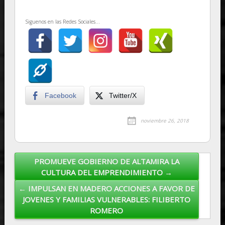
Siguenos en las Redes Sociales...
Facebook
Twitter/X
noviembre 26, 2018
PROMUEVE GOBIERNO DE ALTAMIRA LA
Post navigation
CULTURA DEL EMPRENDIMIENTO →
← IMPULSAN EN MADERO ACCIONES A FAVOR DE
JOVENES Y FAMILIAS VULNERABLES: FILIBERTO
ROMERO