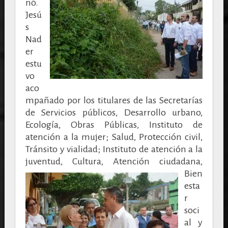
nó.
Jesú
s
Nad
er
estu
vo
aco
mpañado por los titulares de las Secretarías
de Servicios públicos, Desarrollo urbano,
Ecología, Obras Públicas, Instituto de
atención a la mujer; Salud, Protección civil,
Tránsito y vialidad; Instituto de atención a la
juventud, Cultura,
Atención ciudadana,
Bien
esta
r
soci
al y