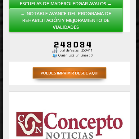
ESCUELAS DE MADERO: EDGAR AVALOS →
← NOTABLE AVANCE DEL PROGRAMA DE
REHABILITACIÓN Y MEJORAMIENTO DE
VIALIDADES
Total de Vistas : 250411
Quién Está En Línea : 0