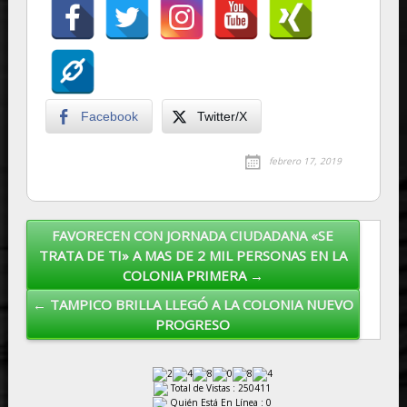
Facebook
Twitter/X
febrero 17, 2019
FAVORECEN CON JORNADA CIUDADANA «SE
Post navigation
TRATA DE TI» A MAS DE 2 MIL PERSONAS EN LA
COLONIA PRIMERA →
← TAMPICO BRILLA LLEGÓ A LA COLONIA NUEVO
PROGRESO
Total de Vistas : 250411
Quién Está En Línea : 0