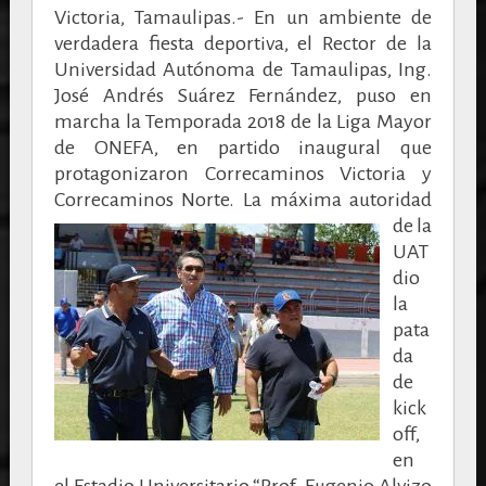
Victoria, Tamaulipas.- En un ambiente de
verdadera fiesta deportiva, el Rector de la
Universidad Autónoma de Tamaulipas, Ing.
José Andrés Suárez Fernández, puso en
marcha la Temporada 2018 de la Liga Mayor
de ONEFA, en partido inaugural que
protagonizaron Correcaminos Victoria y
Correcaminos Norte.
La máxima autoridad
de la
UAT
dio
la
pata
da
de
kick
off,
en
el Estadio Universitario “Prof. Eugenio Alvizo