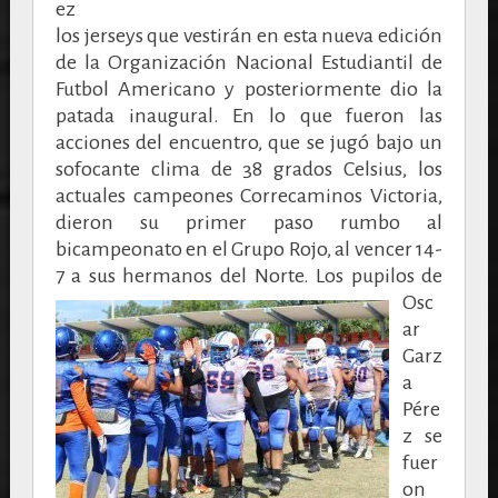
ez
los jerseys que vestirán en esta nueva edición
de la Organización Nacional Estudiantil de
Futbol Americano y posteriormente dio la
patada inaugural. En lo que fueron las
acciones del encuentro, que se jugó bajo un
sofocante clima de 38 grados Celsius, los
actuales campeones Correcaminos Victoria,
dieron su primer paso rumbo al
bicampeonato en el Grupo Rojo, al vencer 14-
7 a sus hermanos del Norte.
Los pupilos de
Osc
ar
Garz
a
Pére
z se
fuer
on