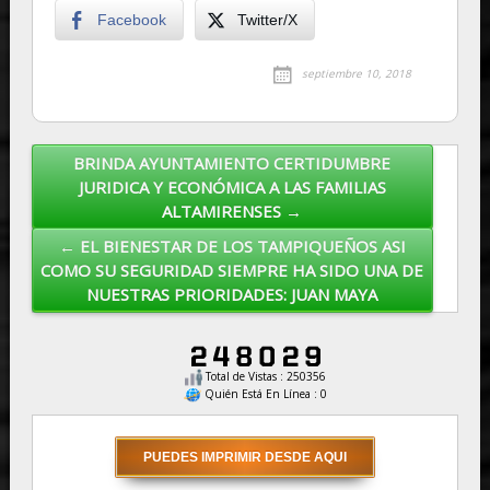
Facebook
Twitter/X
septiembre 10, 2018
BRINDA AYUNTAMIENTO CERTIDUMBRE
Post navigation
JURIDICA Y ECONÓMICA A LAS FAMILIAS
ALTAMIRENSES →
← EL BIENESTAR DE LOS TAMPIQUEÑOS ASI
COMO SU SEGURIDAD SIEMPRE HA SIDO UNA DE
NUESTRAS PRIORIDADES: JUAN MAYA
Total de Vistas : 250356
Quién Está En Línea : 0