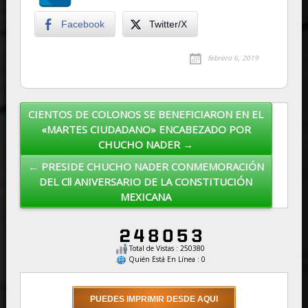
Facebook
Twitter/X
febrero 6, 2019
CIENTOS DE COLONOS SE BENEFICIARON EN EL
Post navigation
«MARTES CIUDADANO» ENCABEZADO POR
CHUCHO NADER →
← PRESIDE CHUCHO NADER CONMEMORACIÓN
DEL Cll ANIVERSARIO DE LA CONSTITUCIÓN
MEXICANA
Total de Vistas : 250380
Quién Está En Línea : 0