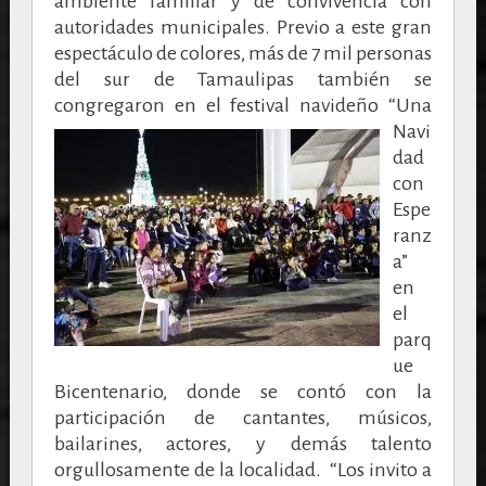
ambiente familiar y de convivencia con
autoridades municipales. Previo a este gran
espectáculo de colores, más de 7 mil personas
del sur de Tamaulipas también se
congregaron en el festival navideño
“Una
Navi
dad
con
Espe
ranz
a”
en
el
parq
ue
Bicentenario, donde se contó con la
participación de cantantes, músicos,
bailarines, actores, y demás talento
orgullosamente de la localidad. “Los invito a