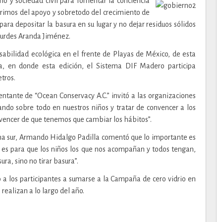
no y sociedad civil para fomentar la conciencia
rimos del apoyo y sobretodo del crecimiento de
 para depositar la basura en su lugar y no dejar residuos sólidos
ourdes Aranda Jiménez.
sabilidad ecológica en el frente de Playas de México, de esta
a, en donde esta edición, el Sistema DIF Madero participa
tros.
entante de “Ocean Conservacy A.C.” invitó a las organizaciones
cando sobre todo en nuestros niños y tratar de convencer a los
nvencer de que tenemos que cambiar los hábitos”.
ona sur, Armando Hidalgo Padilla comentó que lo importante es
, es para que los niños los que nos acompañan y todos tengan,
ra, sino no tirar basura”.
 a los participantes a sumarse a la Campaña de cero vidrio en
 realizan a lo largo del año.