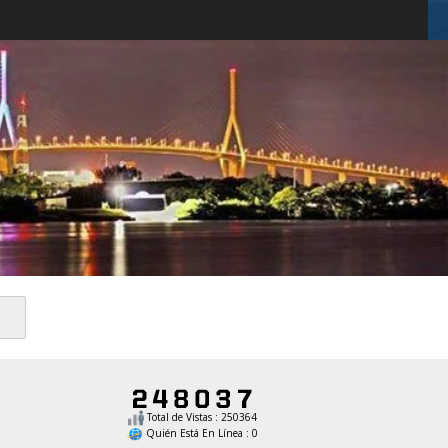
Total de Vistas : 250364
Quién Está En Línea : 0