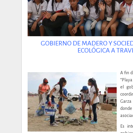
GOBIERNO DE MADERO Y SOCIED
ECOLÓGICA A TRAVÉ
A fin 
“Playa
el go
coordi
Garza 
donde
asociac
Es in