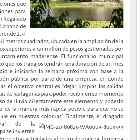
aciones que
iones para
n Regalado
o Urbano de
prende 2.51
mil metros cuadrados, ubicada en la ampliación de la
sos superiores a un millón de pesos gestionados por
yuntamiento maderense.
El funcionario municipal
có que los trabajos tendrán una duración de un mes
io e iniciarán la semana próxima con base a la
ación pública por parte de una empresa, en donde
s el objetivo central es “dejar limpias las salidas
tas de las lagunas para poder recibir en su momento
so de lluvia directamente este elemento y poderlo
ar de la manera más rápida posible para que no se
ule en nuestras colonias”
Finalmente, el dragado
egral de la
a se invierten
entre otras actividades al retiro de maleza, limpieza