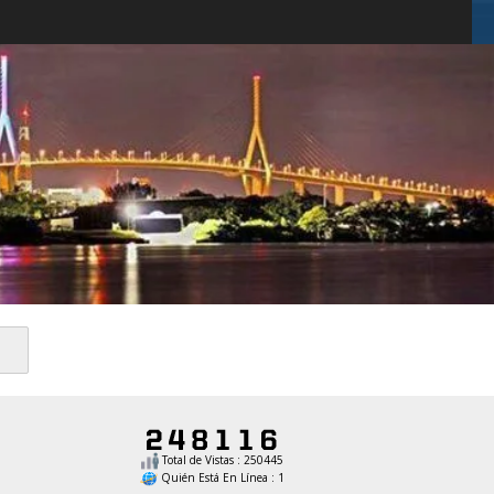
Total de Vistas : 250445
Quién Está En Línea : 1