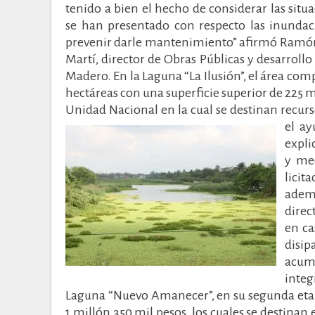
tenido a bien el hecho de considerar las situ
se han presentado con respecto las inundac
prevenir darle mantenimiento” afirmó Ramó
Martí, director de Obras Públicas y desarroll
Madero. En la Laguna “La Ilusión”, el área com
hectáreas con una superficie superior de 225 
Unidad Nacional en la cual se destinan recur
el a
expli
y med
licit
ademá
direc
en ca
disip
acum
int
Laguna “Nuevo Amanecer”, en su segunda etap
1 millón 350 mil pesos, los cuales se destinan 