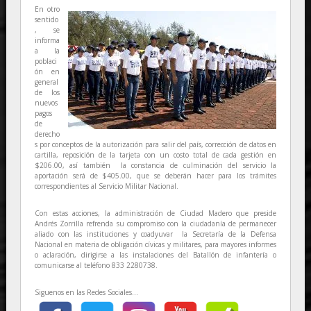
En otro
sentido
, se
informa
a la
poblaci
ón en
general
de los
nuevos
pagos
de
derecho
s por conceptos de la autorización para salir del país, corrección de datos en
cartilla, reposición de la tarjeta con un costo total de cada gestión en
$206.00, así también la constancia de culminación del servicio la
aportación será de $405.00, que se deberán hacer para los trámites
correspondientes al Servicio Militar Nacional.
Con estas acciones, la administración de Ciudad Madero que preside
Andrés Zorrilla refrenda su compromiso con la ciudadanía de permanecer
aliado con las instituciones y coadyuvar la Secretaría de la Defensa
Nacional en materia de obligación cívicas y militares, para mayores informes
o aclaración, dirigirse a las instalaciones del Batallón de infantería o
comunicarse al teléfono 833 2280738.
Siguenos en las Redes Sociales...