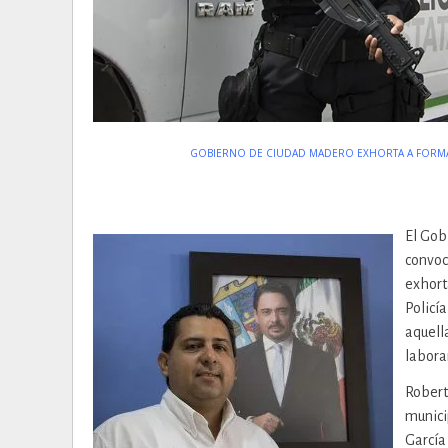
GOBIERNO DE CIUDAD MADERO EXHORTA A FORMAR 
El Gob
convoc
exhort
Policí
aquell
labora
Robert
munici
García