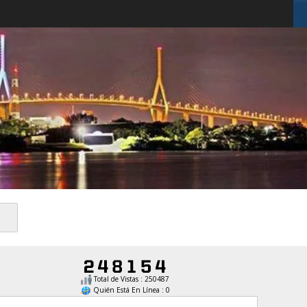
Total de Vistas : 250487
Quién Está En Línea : 0