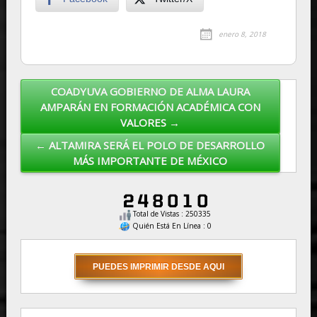
enero 8, 2018
COADYUVA GOBIERNO DE ALMA LAURA
Post navigation
AMPARÁN EN FORMACIÓN ACADÉMICA CON
VALORES →
← ALTAMIRA SERÁ EL POLO DE DESARROLLO
MÁS IMPORTANTE DE MÉXICO
Total de Vistas : 250335
Quién Está En Línea : 0