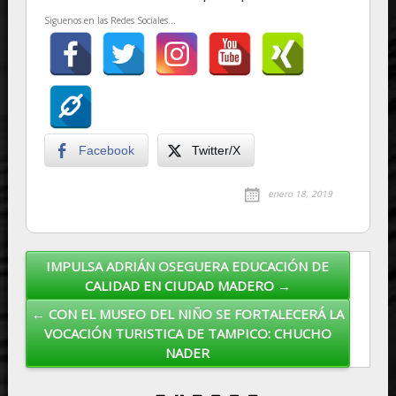
Siguenos en las Redes Sociales...
Facebook
Twitter/X
enero 18, 2019
IMPULSA ADRIÁN OSEGUERA EDUCACIÓN DE
Post navigation
CALIDAD EN CIUDAD MADERO →
← CON EL MUSEO DEL NIÑO SE FORTALECERÁ LA
VOCACIÓN TURISTICA DE TAMPICO: CHUCHO
NADER