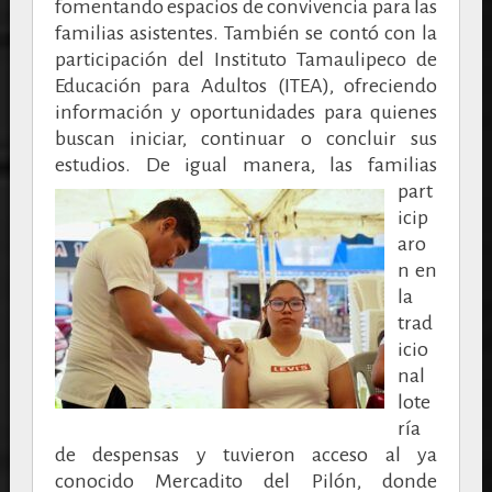
fomentando espacios de convivencia para las
familias asistentes. También se contó con la
participación del Instituto Tamaulipeco de
Educación para Adultos (ITEA), ofreciendo
información y oportunidades para quienes
buscan iniciar, continuar o concluir sus
estudios.
De igual manera, las familias
part
icip
aro
n en
la
trad
icio
nal
lote
ría
de despensas y tuvieron acceso al ya
conocido Mercadito del Pilón, donde