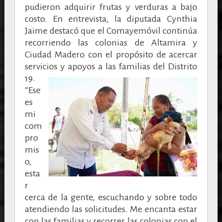
pudieron adquirir frutas y verduras a bajo
costo. En entrevista, la diputada Cynthia
Jaime destacó que el Comayemóvil continúa
recorriendo las colonias de Altamira y
Ciudad Madero con el propósito de acercar
servicios y apoyos a las familias del Distrito
19.
“Ese
es
mi
com
pro
mis
o,
esta
r
cerca de la gente, escuchando y sobre todo
atendiendo las solicitudes. Me encanta estar
con las familias y recorrer las colonias con el