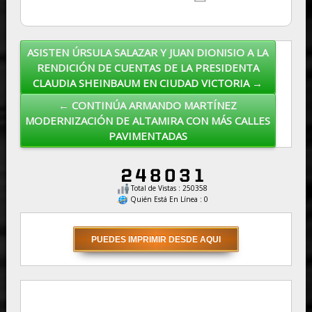
ASISTEN ÚRSULA SALAZAR Y JUAN DIONISIO A LA
Post navigation
RENDICIÓN DE CUENTAS DE LA PRESIDENTA
CLAUDIA SHEINBAUM EN CIUDAD VICTORIA →
← CONTINÚA ARMANDO MARTÍNEZ
MODERNIZACIÓN DE ALTAMIRA CON MÁS CALLES
PAVIMENTADAS
Total de Vistas : 250358
Quién Está En Línea : 0