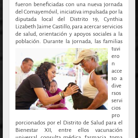
fueron beneficiadas con una nueva jornada
del Comayemóvil, iniciativa impulsada por la
diputada local del Distrito 19, Cynthia
Lizabeth Jaime Castillo, para acercar servicios
de salud, orientación y apoyos sociales a la
población.
Durante la jornada, las familias
tuvi
ero
n
acce
so a
dive
rsos
servi
cios
pro
porcionados por el Distrito de Salud para el
Bienestar XII, entre ellos vacunación
universal, consulta médica, farmacia, toma