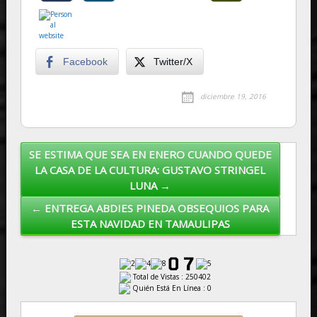
Facebook
Twitter/X
diciembre 19, 2016
SE ESTIMA QUE SEA EN ENERO CUANDO QUEDE
Post navigation
LA CASA DE LA CULTURA: GUSTAVO STRINGEL
LUNA →
← ENTREGA ABDIES PINEDA OBSEQUIOS PARA
ESTA NAVIDAD EN TAMAULIPAS
Total de Vistas : 250402
Quién Está En Línea : 0