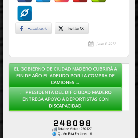
Facebook
Twitter/X
junio 8, 2017
EL GOBIERNO DE CIUDAD MADERO CUBRIRÁ A
Post navigation
FIN DE AÑO EL ADEUDO POR LA COMPRA DE
CAMIONES →
← PRESIDENTA DEL DIF CIUDAD MADERO
ENTREGA APOYO A DEPORTISTAS CON
DISCAPACIDAD.
Total de Vistas : 250427
Quién Está En Línea : 0