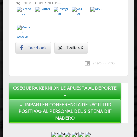
Siguenos en las Redes Sociales...
Facebook
Twitter/X
enero 27, 2019
OSEGUERA KERNION LE APUESTA AL DEPORTE
Post navigation
→
← IMPARTEN CONFERENCIA DE «ACTITUD
POSITIVA» AL PERSONAL DEL SISTEMA DIF
MADERO