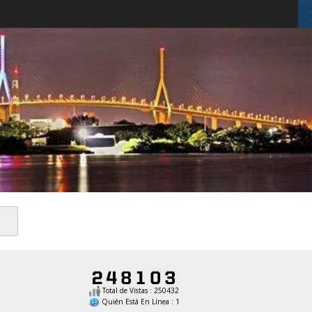
Total de Vistas : 250432
Quién Está En Línea : 1