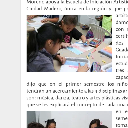
Moreno apoya la Escuela de Iniciación Artísti
Ciudad Madero, única en la región y que pe
artís
damos
con 
certi
dos 
Guad
Inici
estud
tres
capac
dijo que en el primer semestre los niños
tendrán un acercamiento a las 4 disciplinas art
son: música, danza, teatro y artes plásticas vis
que se les explicará el concepto de cada una d
en e
sem
to