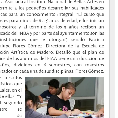
ca Asociada al Instituto Nacional de Bellas Artes en
rmite a los pequeños desarrollar sus habilidades
ticas para un conocimiento integral.
“El curso que
 es para niños de 6 a 9 años de edad, ellos inician
nosotros y al término de los 3 años reciben un
ficado del INBA y por parte del ayuntamiento son las
instituciones que le otorgan”, señaló Patricia
alupe Flores Gómez, Directora de la Escuela de
ación Artística de Madero. Detalló que el plan de
ios de los alumnos del EIAA tiene una duración de
 años, divididos en 6 semestres, con maestros
itados en cada una de sus disciplinas.
Flores Gómez,
 inscritos
ísticas que
uales, en el
e ellas.
“Y
l segundo
estre se
ma su