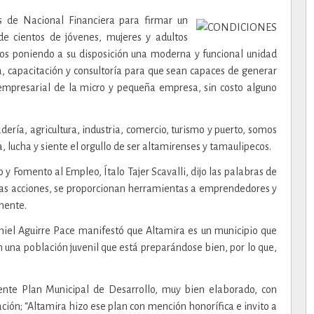
s de Nacional Financiera para firmar un
de cientos de jóvenes, mujeres y adultos
s poniendo a su disposición una moderna y funcional unidad
ía, capacitación y consultoría para que sean capaces de generar
 empresarial de la micro y pequeña empresa, sin costo alguno
ería, agricultura, industria, comercio, turismo y puerto, somos
, lucha y siente el orgullo de ser altamirenses y tamaulipecos.
 y Fomento al Empleo, Ítalo Tajer Scavalli, dijo las palabras de
as acciones, se proporcionan herramientas a emprendedores y
mente.
niel Aguirre Pace manifestó que Altamira es un municipio que
on una población juvenil que está preparándose bien, por lo que,
lente Plan Municipal de Desarrollo, muy bien elaborado, con
ción; “Altamira hizo ese plan con mención honorífica e invito a