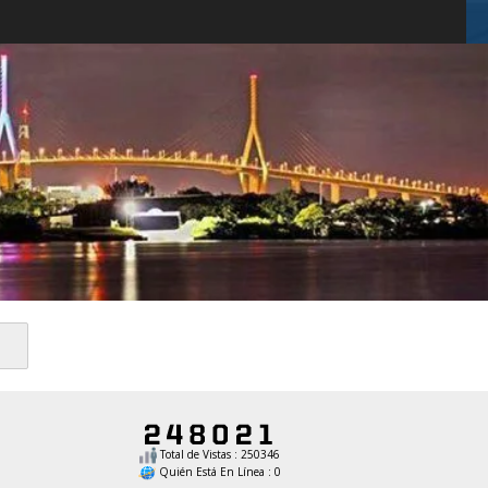
Total de Vistas : 250346
Quién Está En Línea : 0