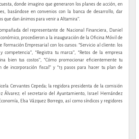
ncuesta, donde imagino que generaron los planes de acción, en
nes, basándose en convenios con la banca de desarrollo, dar
s que dan ánimos para venir a Altamira’’.
ompañada del representante de Nacional Financiera, Daniel
 Económico, procedieron a la inauguración de la Oficina Móvil de
ormación Empresarial con los cursos: “Servicio al cliente: los
y competencia’’, “Registra tu marca’’, “Retos de la empresa
mina bien tus costos’’, “Cómo promocionar eficientemente tu
en de incorporación fiscal’’ y “13 pasos para hacer tu plan de
icela Cervantes Cepeda; la regidora presidenta de la comisión
 Álvarez; el secretario del Ayuntamiento, Israel Hernández
 Economía, Elsa Vázquez Borrego, así como síndicos y regidores