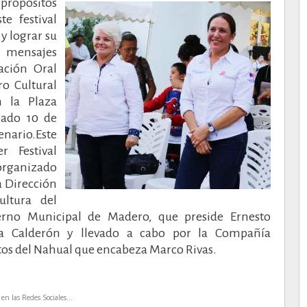
propósitos
te festival
y lograr su
n mensajes
ración Oral
ro Cultural
n la Plaza
bado 10 de
nario.
Este
r Festival
rganizado
a Dirección
ultura del
erno Municipal de Madero, que preside Ernesto
ra Calderón y llevado a cabo por la Compañía
os del Nahual que encabeza Marco Rivas.
en las Redes Sociales...