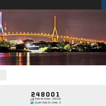
Total de Vistas : 250326
Quién Está En Línea : 0