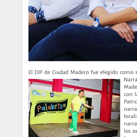
El DIF de Ciudad Madero fue elegido como se
Narra
Mader
con l
Patri
narra
local
narra
los a