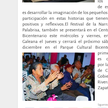
los 
de es
es desarrollar la imaginación de los pequeños 
participación en estas historias que tiene
positivos y reflexivos.El Festival de la Nar
Palabrisa, también se presentará en el Cent
Bicentenario este miércoles y viernes, e
Galeana el jueves y cerrará el próximo sá
diciembre en el Parque Cultural Bicente
prime
es o
por l
de C
Gobi
Rive
Zapat
Siguenos 