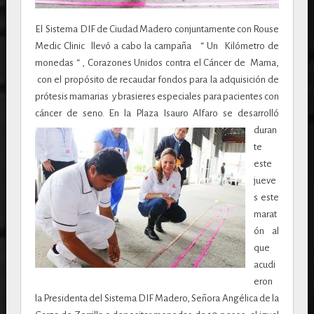
El Sistema DIF de Ciudad Madero conjuntamente con Rouse
Medic Clinic llevó a cabo la campaña “ Un Kilómetro de
monedas “ , Corazones Unidos contra el Cáncer de Mama,
con el propósito de recaudar fondos para la adquisición de
prótesis mamarias y brasieres especiales para pacientes con
cáncer de seno.
En la Plaza Isauro Alfaro se desarrolló
duran
te
este
jueve
s este
marat
ón al
que
acudi
eron
la Presidenta del Sistema DIF Madero, Señora Angélica de la