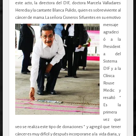
este acto, la directora del DIF, doctora Marcela Valladares
Heredia y la cantante Blanca Pulido, quien es sobreviviente al
cáncer de mama.
La señora Cisneros Sifuentes en su emotivo
mensaje
agradeci
ó a la
President
a del
Sistema
DIF y a la
Clínica
Rouse
Medic y
resaltó “
Es la
primera
vez que
veo se realiza este tipo de donaciones “ y agregó que tener
cáncer es muy difícil y después incorporarse a la vida diaria, y