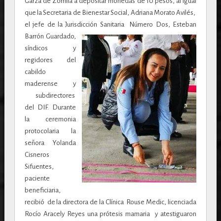
Garza de Zorrilla a depositar monedas de 10 pesos, al igual
que la Secretaria de Bienestar Social, Adriana Morato Avilés,
el jefe de la Jurisdicción Sanitaria Número Dos,
Esteban
Barrón Guardado,
síndicos y
regidores del
cabildo
maderense y
subdirectores
del DIF.
Durante
la ceremonia
protocolaria la
señora Yolanda
Cisneros
Sifuentes,
paciente
beneficiaria,
recibió de la directora de la Clínica Rouse Medic, licenciada
Rocío Aracely Reyes una prótesis mamaria y atestiguaron