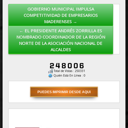
GOBIERNO MUNICIPAL IMPULSA
Post navigation
COMPETITIVIDAD DE EMPRESARIOS
MADERENSES →
← EL PRESIDENTE ANDRÉS ZORRILLA ES
NOMBRADO COORDINADOR DE LA REGIÓN
NORTE DE LA ASOCIACIÓN NACIONAL DE
ALCALDES
Total de Vistas : 250331
Quién Está En Línea : 0