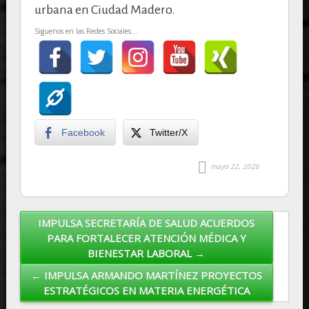
urbana en Ciudad Madero.
Siguenos en las Redes Sociales...
Facebook
Twitter/X
mayo 22, 2026
IMPULSA SECRETARÍA DE SALUD ACUERDOS
Post navigation
PARA FORTALECER ATENCIÓN MÉDICA Y
BIENESTAR LABORAL →
← IMPULSA ARMANDO MARTÍNEZ PROYECTOS
ESTRATÉGICOS EN MATERIA ENERGÉTICA