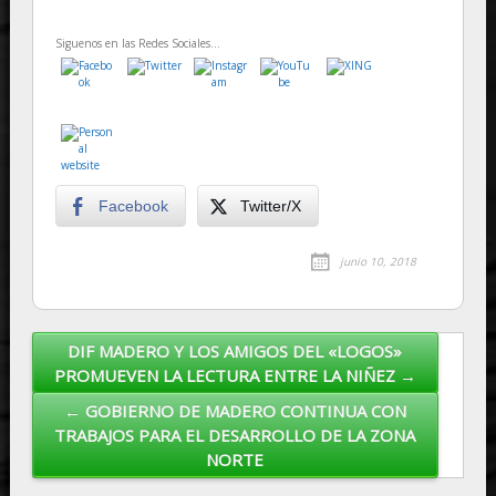
Siguenos en las Redes Sociales...
Facebook
Twitter/X
junio 10, 2018
DIF MADERO Y LOS AMIGOS DEL «LOGOS»
Post navigation
PROMUEVEN LA LECTURA ENTRE LA NIÑEZ →
← GOBIERNO DE MADERO CONTINUA CON
TRABAJOS PARA EL DESARROLLO DE LA ZONA
NORTE