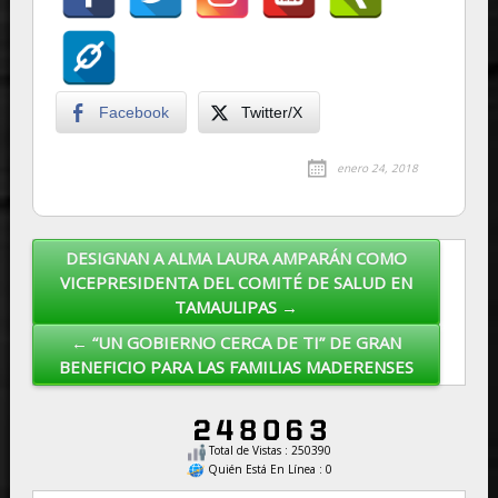
Facebook
Twitter/X
enero 24, 2018
DESIGNAN A ALMA LAURA AMPARÁN COMO
Post navigation
VICEPRESIDENTA DEL COMITÉ DE SALUD EN
TAMAULIPAS →
← “UN GOBIERNO CERCA DE TI” DE GRAN
BENEFICIO PARA LAS FAMILIAS MADERENSES
Total de Vistas : 250390
Quién Está En Línea : 0