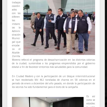
trabajos
coordin
ados
con las
diferen
tes
instanc
ias la
Admini
stración
Munici
pal que
encabe
za el
Alcalde
Zorrilla
Moreno reforzó el programa de descacharrización en las distintas colonias
de la ciudad, sumándose a los programas emprendidos por el gobierno
estatal a fin de favorecer entornos más saludables para la comunidad.
En Ciudad Madero y con la participación de un bloque interinstitucional
se han recolectado Mil 462 toneladas de charros en 58 colonias en el
periodo de enero a diciembre del año pasado, en donde la participación de
los vecinos ha sido fundamental para el éxito de la campaña.
Es así
como se
establec