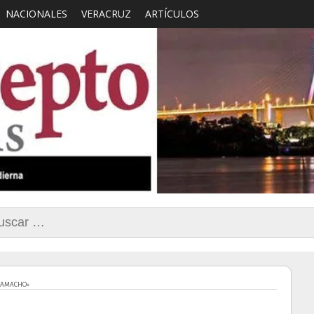
NACIONALES
VERACRUZ
ARTÍCULOS
smo con Sentido Comun
car:
 CAMACHO»