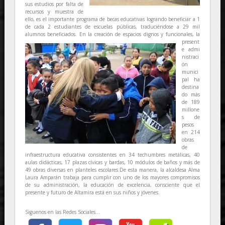
sus estudios por falta de
recursos y muestra de
ello, es el importante programa de becas educativas logrando beneficiar a 1
de cada 2 estudiantes de escuelas públicas, traduciéndose a 29 mil
alumnos beneficiados.
En la creación de espacios dignos y funcionales, la
present
e admi
nistraci
ón
munici
pal ha
destina
do más
de 189
millone
s de
pesos
en 214
obras
de
infraestructura educativa consistentes en 34 techumbres metálicas, 40
aulas didácticas, 17 plazas cívicas y bardas, 10 módulos de baños y más de
49 obras diversas en planteles escolares.De esta manera, la alcaldesa Alma
Laura Amparán trabaja para cumplir con uno de los mayores compromisos
de su administración, la educación de excelencia, consciente que el
presente y futuro de Altamira está en sus niños y jóvenes.
Siguenos en las Redes Sociales...