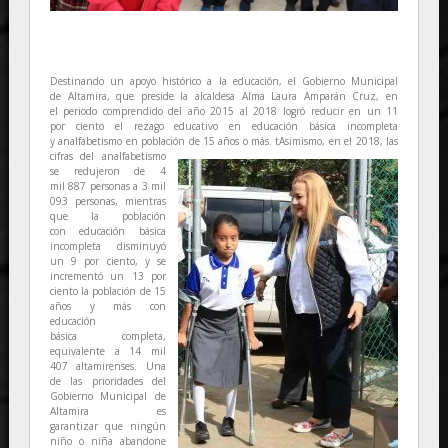
Destinando un apoyo histórico a la educación, el Gobierno Municipal
de Altamira, que preside la alcaldesa Alma Laura Amparán Cruz, en
el periodo comprendido del año 2015 al 2018 logró reducir en un 11
por ciento el rezago educativo en educación básica incompleta
y analfabetismo en población de 15 años o más.
tAsimismo, en el 2018, las
cifras del analfabetismo
se redujeron de 4
mil 887 personas a 3 mil
093 personas, mientras
que la población
con educación básica
incompleta disminuyó
un 9 por ciento, y se
incrementó un 13 por
ciento la población de 15
años y más con
educación
básica completa,
equivalente a 14 mil
407 altamirenses. Una
de las prioridades del
Gobierno Municipal de
Altamira es
garantizar que ningún
niño o niña abandone