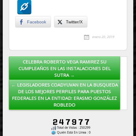
Facebook
Twitter/X
enero 20, 2019
CELEBRA ROBERTO VEGA RAMIREZ SU
Post navigation
CUMPLEAÑOS EN LAS INSTALACIONES DEL
SUTRA →
← LEGISLADORES COADYUVAN EN LA BUSQUEDA
DE LOS MEJORES PERFILES PARA PUESTOS
FEDERALES EN LA ENTIDAD: ERASMO GONZÁLEZ
ROBLEDO
Total de Vistas : 250299
Quién Está En Línea : 0