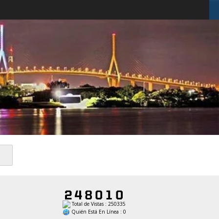
Total de Vistas : 250335
Quién Está En Línea : 0