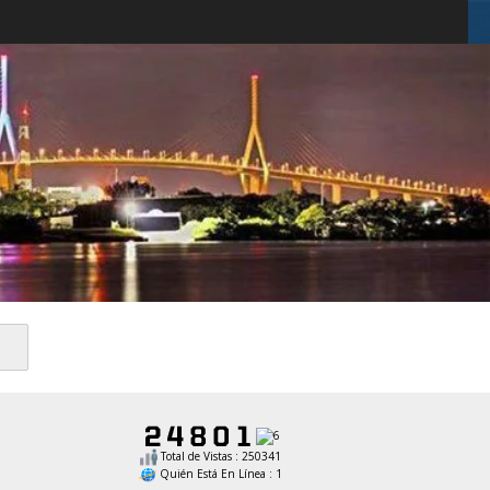
Total de Vistas : 250341
Quién Está En Línea : 1