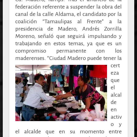
federación referente a suspender la obra del
canal de la calle Aldama, el candidato por la
coalición “Tamaulipas al Frente” a la
presidencia de Madero, Andrés Zorrilla
Moreno, señaló que seguirá impulsando y
trabajando en estos temas, ya que es un
compromiso permanente con los
maderenses.
“Ciudad Madero puede tener la
cert
eza
que
el
alcal
de
en
activ
o y
el alcalde que en su momento entre