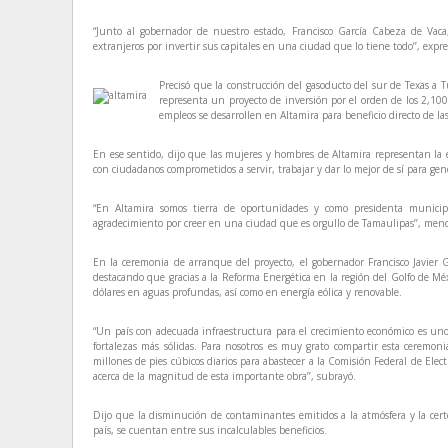
“Junto al gobernador de nuestro estado, Francisco García Cabeza de Vaca,
extranjeros por invertir sus capitales en una ciudad que lo tiene todo’’, expre
Precisó que la construcción del gasoducto del sur de Texas a
representa un proyecto de inversión por el orden de los 2,100
empleos se desarrollen en Altamira para beneficio directo de la
En ese sentido, dijo que las mujeres y hombres de Altamira representan la
con ciudadanos comprometidos a servir, trabajar y dar lo mejor de sí para gene
“En Altamira somos tierra de oportunidades y como presidenta municipa
agradecimiento por creer en una ciudad que es orgullo de Tamaulipas’’, men
En la ceremonia de arranque del proyecto, el gobernador Francisco Javier 
destacando que gracias a la Reforma Energética en la región del Golfo de Mé
dólares en aguas profundas, así como en energía eólica y renovable.
“Un país con adecuada infraestructura para el crecimiento económico es un
fortalezas más sólidas. Para nosotros es muy grato compartir esta ceremo
millones de pies cúbicos diarios para abastecer a la Comisión Federal de Ele
acerca de la magnitud de esta importante obra’’, subrayó.
Dijo que la disminución de contaminantes emitidos a la atmósfera y la certez
país, se cuentan entre sus incalculables beneficios.