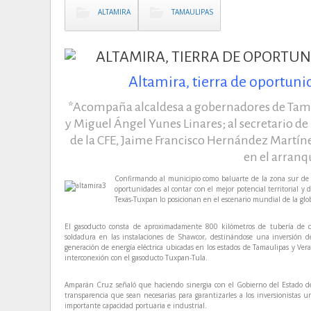
ALTAMIRA
TAMAULIPAS
Altamira, tierra de oportu
*Acompaña alcaldesa a gobernadores de Tamau
y Miguel Ángel Yunes Linares; al secretario de
de la CFE, Jaime Francisco Hernández Martíne
en el arranq
Confirmando al municipio como baluarte de la zona sur de l
oportunidades al contar con el mejor potencial territorial y
Texas-Tuxpan lo posicionan en el escenario mundial de la glo
El gasoducto consta de aproximadamente 800 kilómetros de tubería de co
soldadura en las instalaciones de Shawcor, destinándose una inversión de
generación de energía eléctrica ubicadas en los estados de Tamaulipas y Verac
interconexión con el gasoducto Tuxpan-Tula.
Amparán Cruz señaló que haciendo sinergia con el Gobierno del Estado de
transparencia que sean necesarias para garantizarles a los inversionistas
importante capacidad portuaria e industrial.