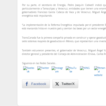
Por su parte, el secretario de Energía, Pedro Joaquín Codwell indicó q
particularmente a Tamaulipas y Veracruz, entidades que tienen una enorme 
gobernadores Francisco García Cabeza de Vaca y de Veracruz, Miguel Ángel
energética está impulsando.
“La implementación de la Reforma Energética impulsada por el presidente E
está marcando hitos en nuestro país y sientan las bases por un sector energét
TransCanada fue la primera compañía privada en construir y operar gasoduct
siete sistemas mayores de gasoductos en México, que representan una invers
También estuvieron presentes, el gobernador de Veracruz, Miguel Ángel Yu
director general y presidente del Consejo de Administración IEnova, Carlos R
Siguenos en las Redes Sociales...
Facebook
Twitter/X