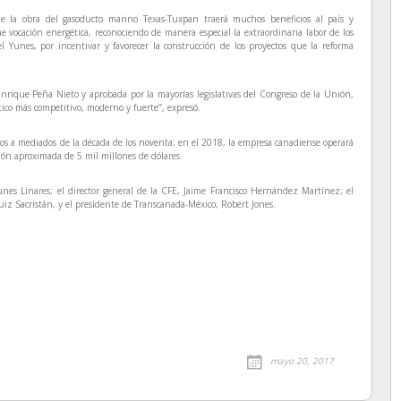
ue la obra del gasoducto marino Texas-Tuxpan traerá muchos beneficios al país y
vocación energética, reconociendo de manera especial la extraordinaria labor de los
 Yunes, por incentivar y favorecer la construcción de los proyectos que la reforma
nrique Peña Nieto y aprobada por la mayorías legislativas del Congreso de la Unión,
ico más competitivo, moderno y fuerte’’, expresó.
os a mediados de la década de los noventa; en el 2018, la empresa canadiense operará
ión aproximada de 5 mil millones de dólares.
nes Linares; el director general de la CFE, Jaime Francisco Hernández Martínez; el
uiz Sacristán, y el presidente de Transcanada-México, Robert Jones.
mayo 20, 2017