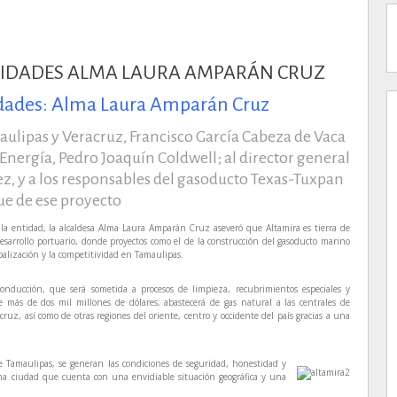
nidades: Alma Laura Amparán Cruz
lipas y Veracruz, Francisco García Cabeza de Vaca
 Energía, Pedro Joaquín Coldwell; al director general
z, y a los responsables del gasoducto Texas-Tuxpan
ue de ese proyecto
a entidad, la alcaldesa Alma Laura Amparán Cruz aseveró que Altamira es tierra de
 desarrollo portuario, donde proyectos como el de la construcción del gasoducto marino
balización y la competitividad en Tamaulipas.
nducción, que será sometida a procesos de limpieza, recubrimientos especiales y
 más de dos mil millones de dólares; abastecerá de gas natural a las centrales de
ruz, así como de otras regiones del oriente, centro y occidente del país gracias a una
 Tamaulipas, se generan las condiciones de seguridad, honestidad y
 una ciudad que cuenta con una envidiable situación geográfica y una