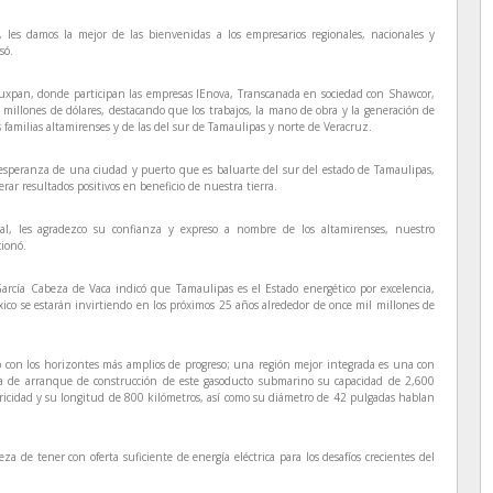
 les damos la mejor de las bienvenidas a los empresarios regionales, nacionales y
só.
 Tuxpan, donde participan las empresas IEnova, Transcanada en sociedad con Shawcor,
 millones de dólares, destacando que los trabajos, la mano de obra y la generación de
s familias altamirenses y de las del sur de Tamaulipas y norte de Veracruz.
 esperanza de una ciudad y puerto que es baluarte del sur del estado de Tamaulipas,
rar resultados positivos en beneficio de nuestra tierra.
l, les agradezco su confianza y expreso a nombre de los altamirenses, nuestro
cionó.
García Cabeza de Vaca indicó que Tamaulipas es el Estado energético por excelencia,
xico se estarán invirtiendo en los próximos 25 años alrededor de once mil millones de
o con los horizontes más amplios de progreso; una región mejor integrada es una con
nia de arranque de construcción de este gasoducto submarino su capacidad de 2,600
ctricidad y su longitud de 800 kilómetros, así como su diámetro de 42 pulgadas hablan
a de tener con oferta suficiente de energía eléctrica para los desafíos crecientes del