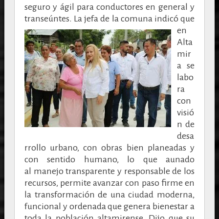
seguro y ágil para conductores en general y
transeúntes.
La jefa de la comuna indicó que
en
Alta
mir
a se
labo
ra
con
visió
n de
desa
rrollo urbano, con obras bien planeadas y
con sentido humano, lo que aunado
al
manejo transparente y responsable de los
recursos, permite avanzar con paso firme en
la transformación de una ciudad moderna,
funcional y ordenada que genera bienestar a
toda la población altamirense.
Dijo que su