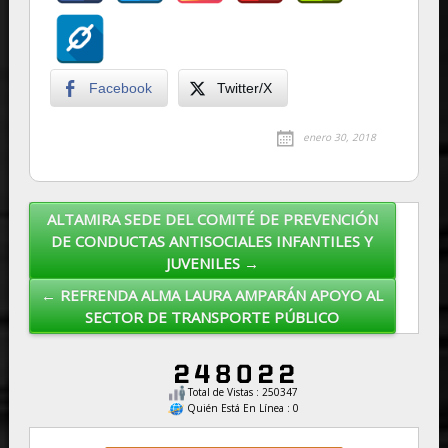
Facebook
Twitter/X
enero 30, 2018
ALTAMIRA SEDE DEL COMITÉ DE PREVENCIÓN
Post navigation
DE CONDUCTAS ANTISOCIALES INFANTILES Y
JUVENILES →
← REFRENDA ALMA LAURA AMPARÁN APOYO AL
SECTOR DE TRANSPORTE PÚBLICO
Total de Vistas : 250347
Quién Está En Línea : 0